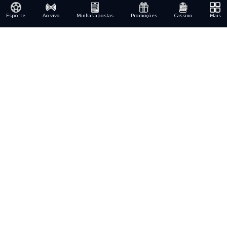
Esporte
Ao vivo
Minhas apostas
Promoções
Cassino
Mais
Licença
Informações
Jurídico
Suporte
Pagamentos
Sociais