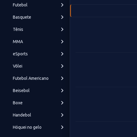
Futebol
Basquete
Tênis
MMA
eSports
Vôlei
Futebol Americano
Beisebol
Boxe
Handebol
Hóquei no gelo