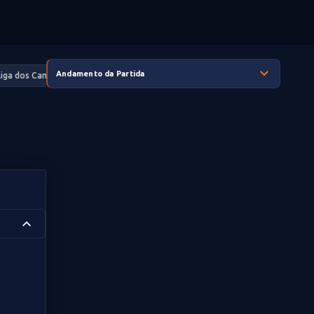
Andamento da Partida
Liga dos Campeões
Premier League
La Liga
Serie A
Bun