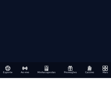
Esporte
Ao vivo
Minhas apostas
Promoções
Cassino
Mais
Licença