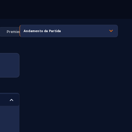
Andamento da Partida
Premier League
La Liga
Serie A
Bundesliga
Ligue 1