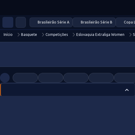
Brasileirão Série A
Brasileirão Série B
Copa 
Início
Basquete
Competições
Eslovaquia Extraliga Women
S