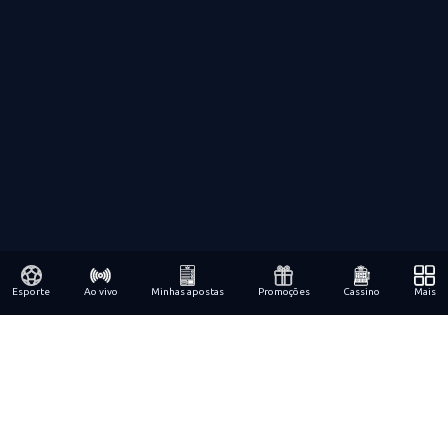
Esporte
Ao vivo
Minhas apostas
Promoções
Cassino
Mais
Licença