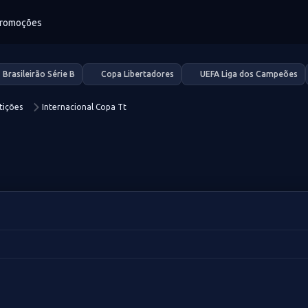
romoções
Brasileirão Série B
Copa Libertadores
UEFA Liga dos Campeões
ições
Internacional Copa Tt