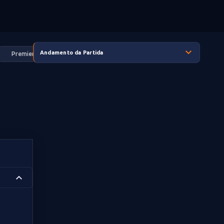
Andamento da Partida
Premier League
La Liga
Serie A
Bundesliga
Ligue 1