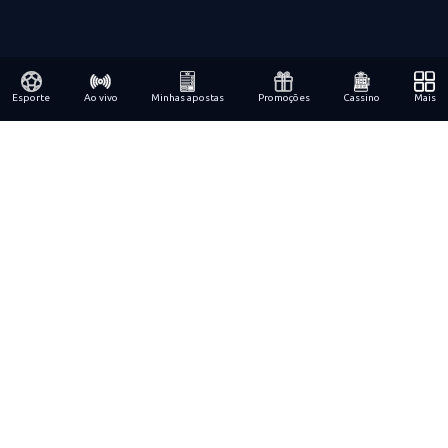
Esporte
Ao vivo
Minhas apostas
Promoções
Cassino
Mais
Licença
Informações
Jurídico
Suporte
Pagamentos