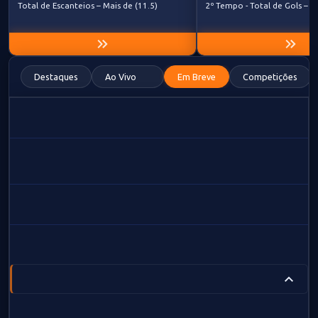
Total de Escanteios – Mais de (11.5)
2º Tempo - Total de Gols – Ma
Destaques
Ao Vivo
Em Breve
Competições