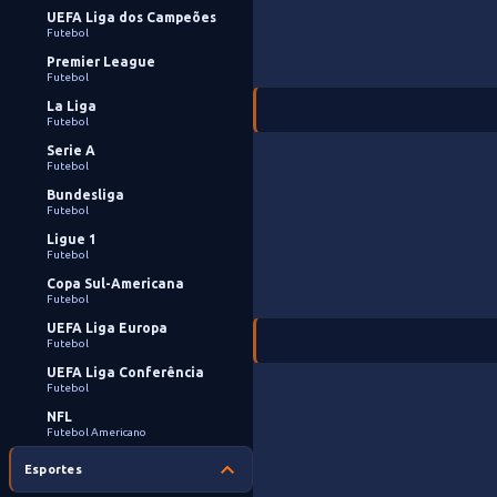
UEFA Liga dos Campeões
Futebol
Premier League
Futebol
La Liga
Futebol
Serie A
Futebol
Bundesliga
Futebol
Ligue 1
Futebol
Copa Sul-Americana
Futebol
UEFA Liga Europa
Futebol
UEFA Liga Conferência
Futebol
NFL
Futebol Americano
Esportes