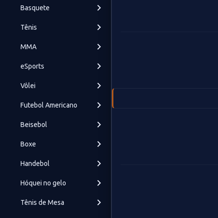
Basquete
Tênis
MMA
eSports
Vôlei
Futebol Americano
Beisebol
Boxe
Handebol
Hóquei no gelo
Tênis de Mesa