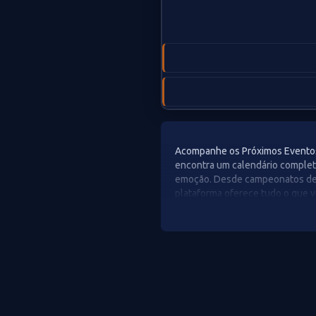
Acompanhe os Próximos Eventos E
encontra um calendário completo
emoção. Desde campeonatos de f
plataforma oferece tudo o que v
Com informações atualizadas em 
total para aproveitar ao máximo
garantindo um ambiente seguro e
responsável, com ferramentas q
e divertida. Seja para iniciantes
emoção dos esportes em momento
esportivos na Viva Sorte Bet e 
confiança! Palavras-chave relaci