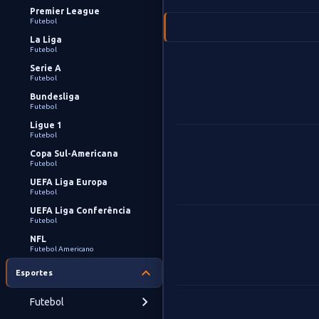
Premier League
Futebol
La Liga
Futebol
Serie A
Futebol
Bundesliga
Futebol
Ligue 1
Futebol
Copa Sul-Americana
Futebol
UEFA Liga Europa
Futebol
UEFA Liga Conferência
Futebol
NFL
Futebol Americano
Esportes
Futebol