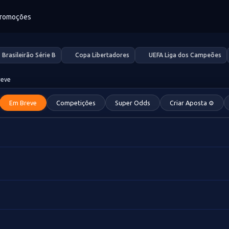
romoções
Brasileirão Série B
Copa Libertadores
UEFA Liga dos Campeões
reve
Em Breve
Competições
Super Odds
Criar Aposta ⚙️