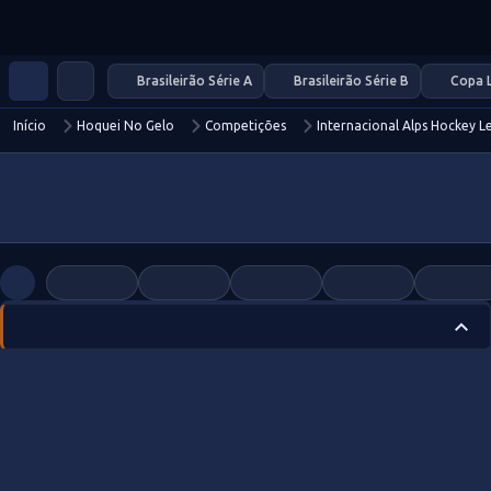
Brasileirão Série A
Brasileirão Série B
Copa 
Início
Hoquei No Gelo
Competições
Internacional Alps Hockey 