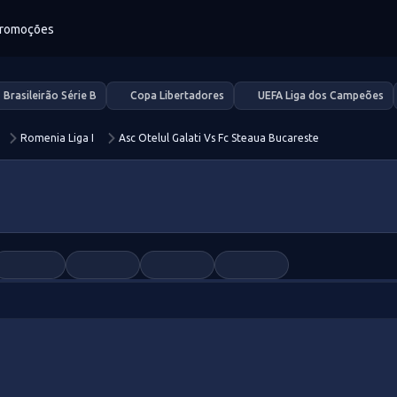
romoções
Brasileirão Série B
Copa Libertadores
UEFA Liga dos Campeões
Romenia Liga I
Asc Otelul Galati Vs Fc Steaua Bucareste