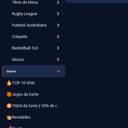
Tênis de Mesa
Rugby League
Futebol Australiano
Críquete
Basketball 3x3
Sinuca
Jogos
TOP 10 VIVA
Jogos da Sorte
TADA da Sorte | 10% de cashback diariamente!
Novidades