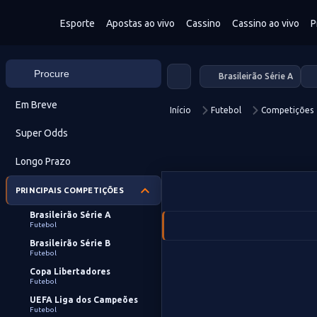
Esporte
Apostas ao vivo
Cassino
Cassino ao vivo
P
Brasileirão Série A
Em Breve
Início
Futebol
Competições
Super Odds
Longo Prazo
PRINCIPAIS COMPETIÇÕES
Brasileirão Série A
Futebol
Brasileirão Série B
Futebol
Copa Libertadores
Futebol
UEFA Liga dos Campeões
Futebol