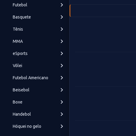
Futebol
Basquete
Tênis
MMA
eSports
Vôlei
Futebol Americano
Beisebol
Boxe
Handebol
Hóquei no gelo