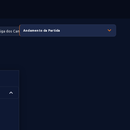
Andamento da Partida
Liga dos Campeões
Premier League
La Liga
Serie A
Bun