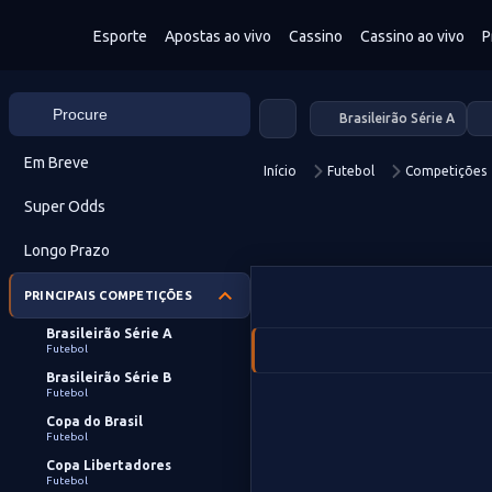
Esporte
Apostas ao vivo
Cassino
Cassino ao vivo
P
Brasileirão Série A
Em Breve
Início
Futebol
Competições
Super Odds
Longo Prazo
PRINCIPAIS COMPETIÇÕES
Brasileirão Série A
Futebol
Brasileirão Série B
Futebol
Copa do Brasil
Futebol
Copa Libertadores
Futebol