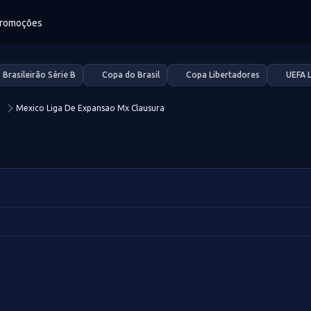
romoções
Brasileirão Série B
Copa do Brasil
Copa Libertadores
UEFA 
Mexico Liga De Expansao Mx Clausura