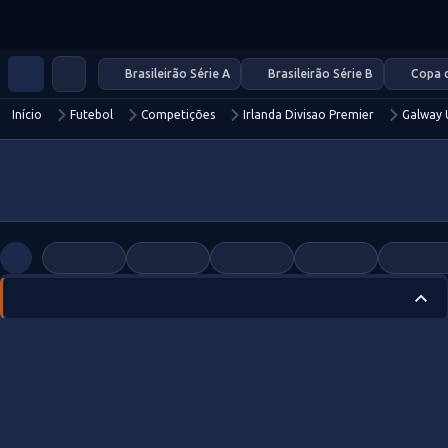
Brasileirão Série A
Brasileirão Série B
Copa d
Início
Futebol
Competições
Irlanda Divisao Premier
Galway 