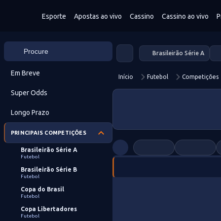
Esporte
Apostas ao vivo
Cassino
Cassino ao vivo
P
Brasileirão Série A
Em Breve
Início
Futebol
Competições
Super Odds
Longo Prazo
PRINCIPAIS COMPETIÇÕES
Brasileirão Série A
Futebol
Brasileirão Série B
Futebol
Copa do Brasil
Futebol
Copa Libertadores
Futebol