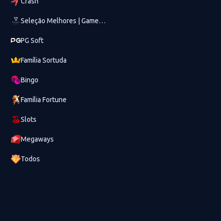
Crash
Seleção Melhores | Games Global
PG Soft
Família Sortuda
Bingo
Família Fortune
Slots
Megaways
Todos