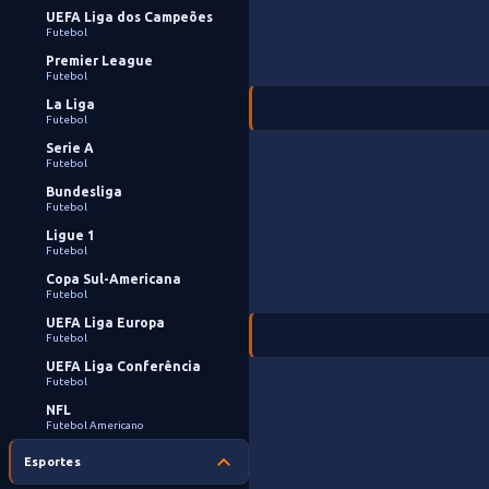
UEFA Liga dos Campeões
Futebol
Premier League
Futebol
La Liga
Futebol
Serie A
Futebol
Bundesliga
Futebol
Ligue 1
Futebol
Copa Sul-Americana
Futebol
UEFA Liga Europa
Futebol
UEFA Liga Conferência
Futebol
NFL
Futebol Americano
Esportes