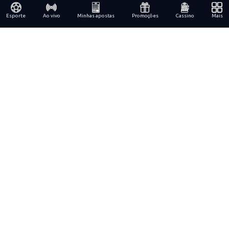
Esporte
Ao vivo
Minhas apostas
Promoções
Cassino
Mais
Licença
Informações
Jurídico
Suporte
Pagamentos
Sociais