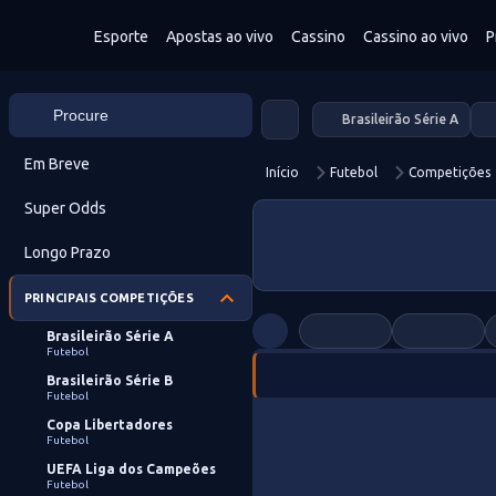
Esporte
Apostas ao vivo
Cassino
Cassino ao vivo
P
Brasileirão Série A
Em Breve
Início
Futebol
Competições
Super Odds
Longo Prazo
PRINCIPAIS COMPETIÇÕES
Brasileirão Série A
Futebol
Brasileirão Série B
Futebol
Copa Libertadores
Futebol
UEFA Liga dos Campeões
Futebol