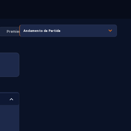
Andamento da Partida
Premier League
La Liga
Serie A
Bundesliga
Ligue 1