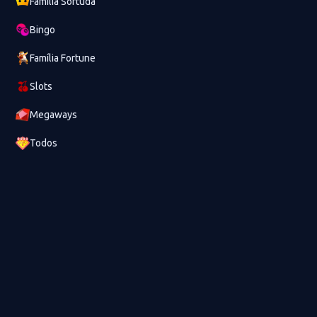
Família Sortuda
Bingo
Família Fortune
Slots
Megaways
Todos