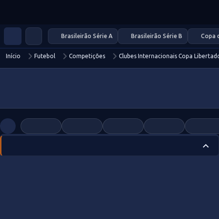
Brasileirão Série A
Brasileirão Série B
Copa d
Início
Futebol
Competições
Clubes Internacionais Copa Libertad