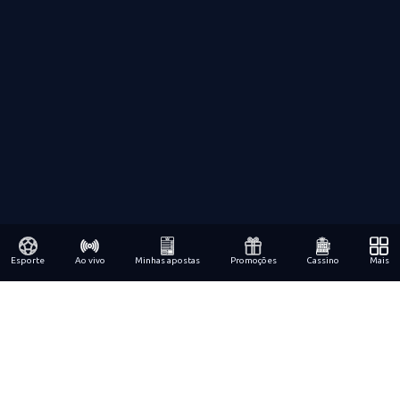
Esporte
Ao vivo
Minhas apostas
Promoções
Cassino
Mais
Licença