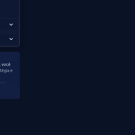
, você
tégia e
nça.
trole
ibrada
rmar a
 com
,