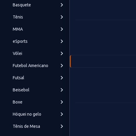
Basquete
Tênis
MMA
eSports
Vôlei
Futebol Americano
Futsal
Beisebol
Boxe
Hóquei no gelo
Tênis de Mesa