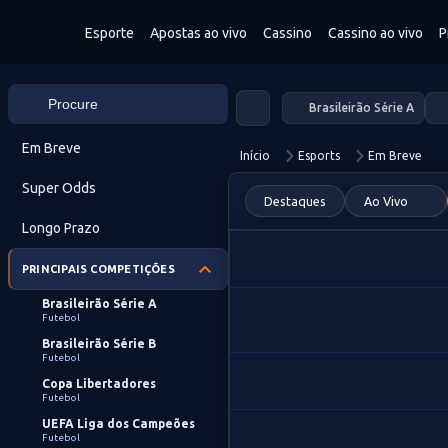
Esporte
Apostas ao vivo
Cassino
Cassino ao vivo
P
Brasileirão Série A
Em Breve
Início
Esports
Em Breve
Super Odds
Destaques
Ao Vivo
Longo Prazo
PRINCIPAIS COMPETIÇÕES
Brasileirão Série A
Futebol
Brasileirão Série B
Futebol
Copa Libertadores
Futebol
UEFA Liga dos Campeões
Futebol