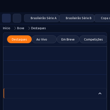
Brasileirão Série A
Brasileirão Série B
Copa d
Início
Boxe
Destaques
Destaques
Ao Vivo
Em Breve
Competições