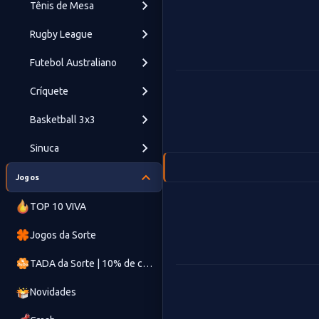
Tênis de Mesa
Rugby League
Futebol Australiano
Críquete
Basketball 3x3
Sinuca
Jogos
TOP 10 VIVA
Jogos da Sorte
TADA da Sorte | 10% de cashback diariamente!
Novidades