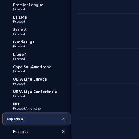
Premier League
Futebol
La Liga
Futebol
Serie A
Futebol
Bundesliga
Futebol
Ligue 1
Futebol
Copa Sul-Americana
Futebol
UEFA Liga Europa
Futebol
UEFA Liga Conferência
Futebol
NFL
Futebol Americano
Esportes
Futebol