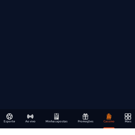
Esporte
Ao vivo
Minhas apostas
Promoções
Cassino
Mais