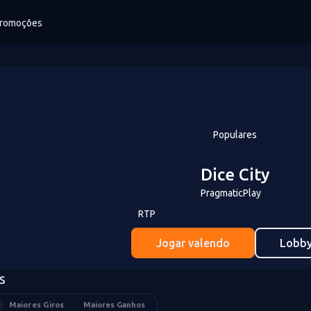
romoções
Populares
Dice City
PragmaticPlay
RTP
Jogar valendo
Lobby
Maiores Giros