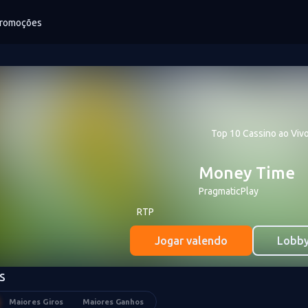
romoções
Top 10 Cassino ao Viv
Money Time
PragmaticPlay
RTP
Jogar valendo
Lobby
Maiores Giros