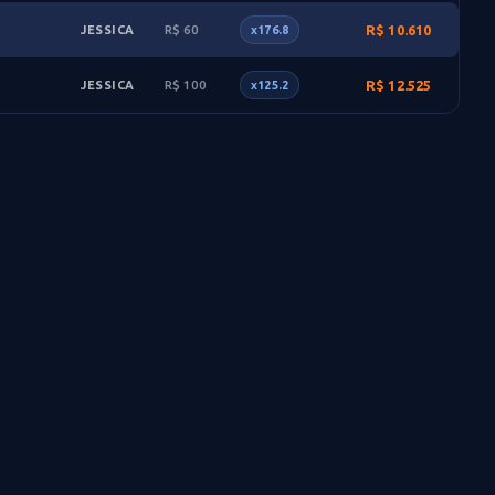
60
10.610
JESSICA
x176.8
100
12.525
JESSICA
x125.2