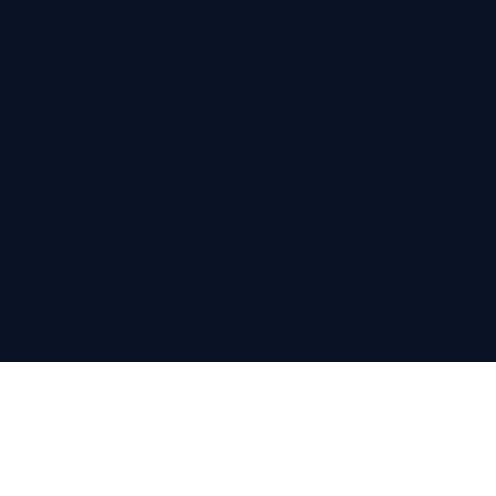
Suporte
Pagamentos