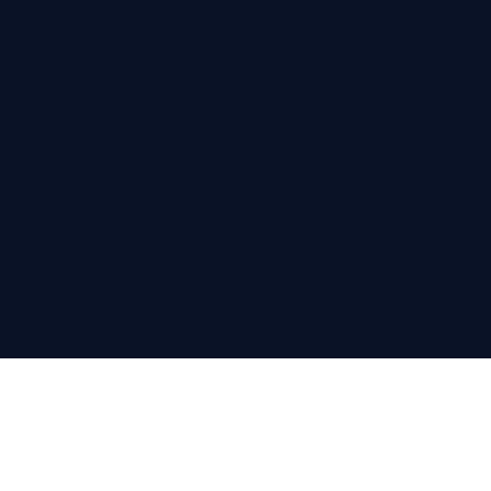
Jurídico