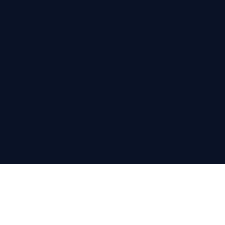
Suporte
Pagamentos