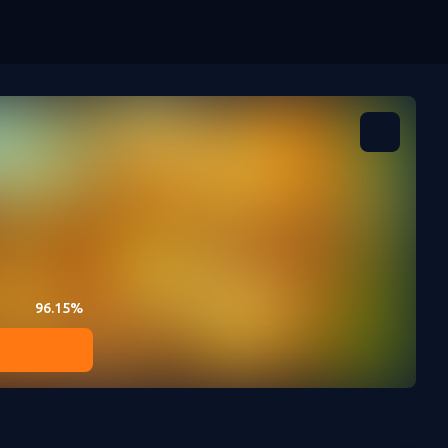
96.15%