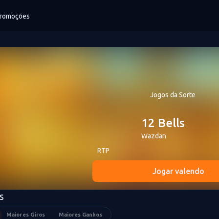
romoções
Jogos da Sorte
12 Bells
Wazdan
RTP
Jogar valendo
Maiores Giros