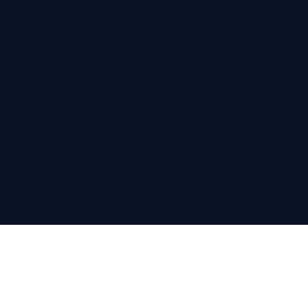
Jurídico