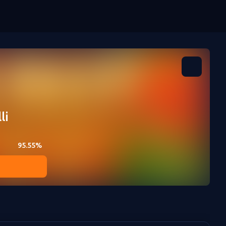
li
95.55%