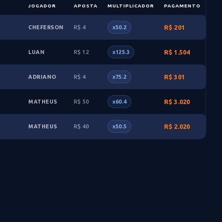
JOGADOR
APOSTA
MULTIPLICADOR
PAGAMENTO
4
201
CHEFERSON
x50.2
12
1.504
LUAN
x125.3
4
301
ADRIANO
x75.2
50
3.020
MATHEUS
x60.4
40
2.020
MATHEUS
x50.5