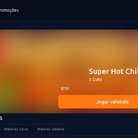
romoções
Super Hot Chil
3 Oaks
RTP
Jogar valendo
Maiores Giros