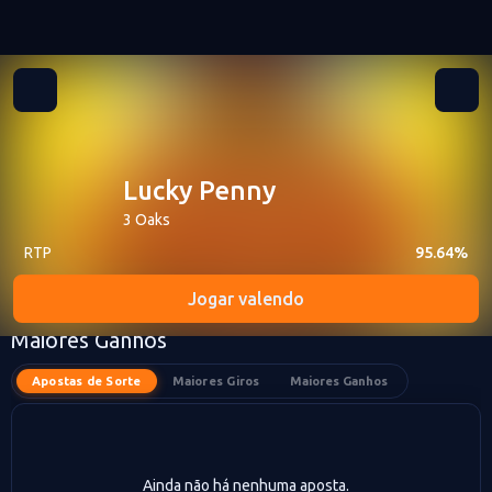
Lucky Penny
3 Oaks
RTP
95.64%
Jogar valendo
Apostas de Sorte
Maiores Giros
Ainda não há nenhuma aposta.