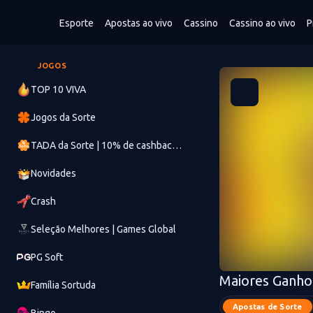
Esporte
Apostas ao vivo
Cassino
Cassino ao vivo
P
JOGOS
TOP 10 VIVA
Jogos da Sorte
TADA da Sorte | 10% de cashback diariamente!
Novidades
Crash
Seleção Melhores | Games Global
PG Soft
Família Sortuda
Apostas de Sorte