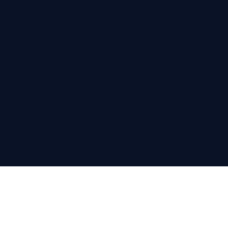
Jurídico