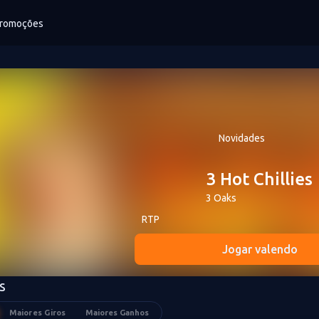
romoções
Novidades
3 Hot Chillies
3 Oaks
RTP
Jogar valendo
Maiores Giros