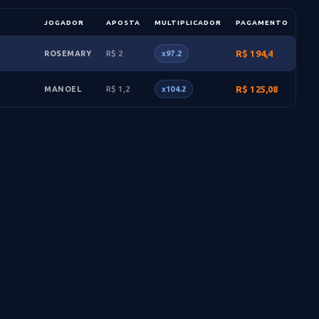
JOGADOR
APOSTA
MULTIPLICADOR
PAGAMENTO
2
194,4
ROSEMARY
x97.2
1,2
125,08
MANOEL
x104.2