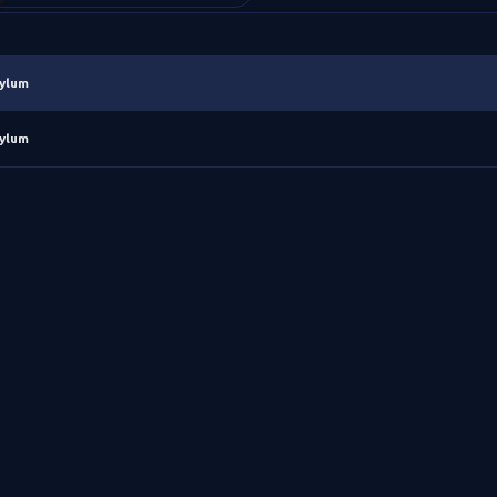
ylum
ylum