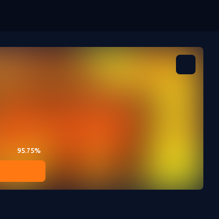
95.75%