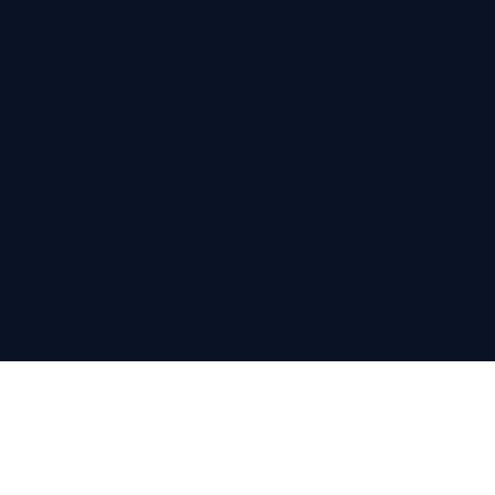
Licença
Informações