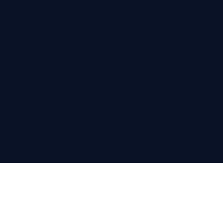
Suporte
Pagamentos