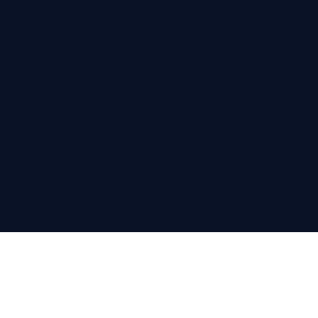
Jurídico