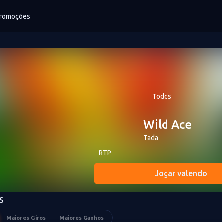
romoções
Todos
Wild Ace
Tada
RTP
Jogar valendo
Maiores Giros