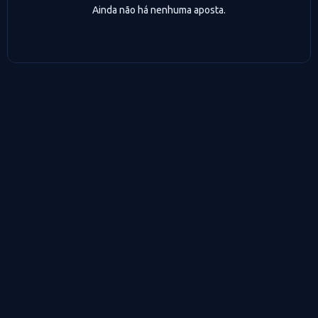
Ainda não há nenhuma aposta.