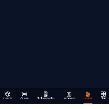
Esporte
Ao vivo
Minhas apostas
Promoções
Cassino
Mais