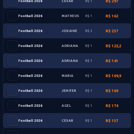
Football 2026
1
297
CESAR
Football 2026
1
162
MATHEUS
Football 2026
3
237
JOSIANE
Football 2026
1
122,2
ADRIANA
Football 2026
1
141
ADRIANA
Football 2026
1
109,9
MARIA
Football 2026
1
169
JENIFER
Football 2026
1
174
AGEL
Football 2026
1
137
CESAR