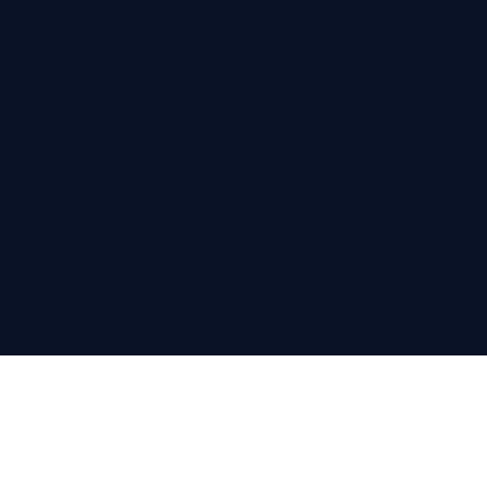
Suporte
Pagamentos