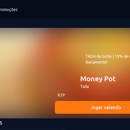
romoções
TADA da Sorte | 10% de
diariamente!
Money Pot
Tada
RTP
Jogar valendo