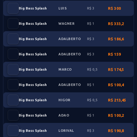
Big Bass Splash
3
300
LUIS
Big Bass Splash
1
333,2
WAGNER
Big Bass Splash
3
186,6
ADALBERTO
Big Bass Splash
3
159
ADALBERTO
Big Bass Splash
0,5
174,5
MARCO
Big Bass Splash
1
100,4
ADALBERTO
Big Bass Splash
0,5
213,45
HIGOR
Big Bass Splash
1
100,2
ADAO
Big Bass Splash
3
190,8
LORIVAL