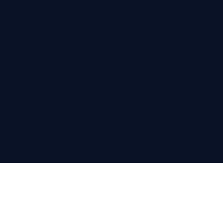
Jurídico