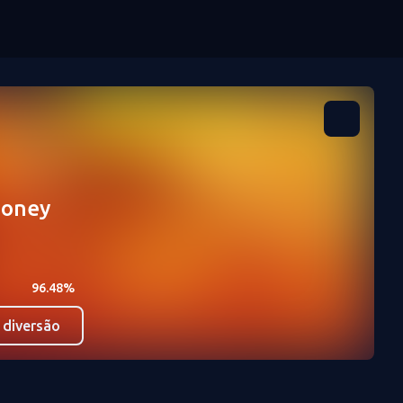
Money
96.48%
 diversão