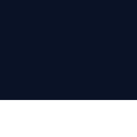
Licença
Informações