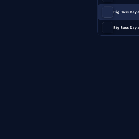
Big Bass Day 
Big Bass Day 