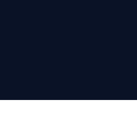
Suporte
Pagamentos