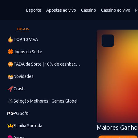
Esporte
Apostas ao vivo
Cassino
Cassino ao vivo
P
JOGOS
TOP 10 VIVA
Jogos da Sorte
TADA da Sorte | 10% de cashback diariamente!
Novidades
Crash
Seleção Melhores | Games Global
PG Soft
Família Sortuda