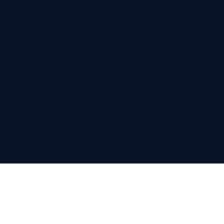
Jurídico