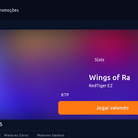
romoções
Slots
Wings of Ra
RedTiger EZ
RTP
Jogar valendo
Maiores Giros