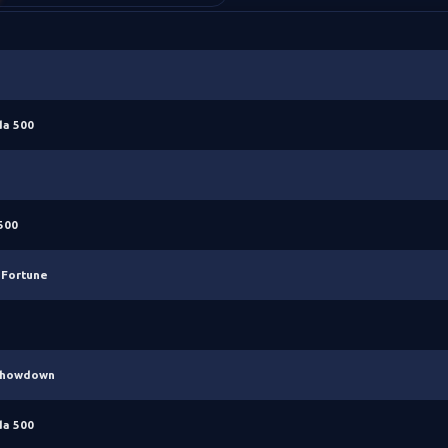
da 500
500
 Fortune
Showdown
da 500