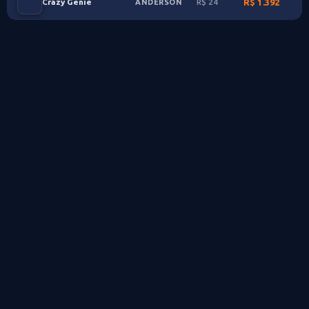
Crazy Genie
24
1.392
ANDERSON