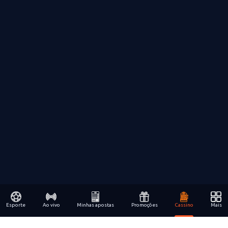
Esporte
Ao vivo
Minhas apostas
Promoções
Cassino
Mais