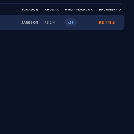
JOGADOR
APOSTA
MULTIPLICADOR
PAGAMENTO
2,4
141,6
JARBSON
x59