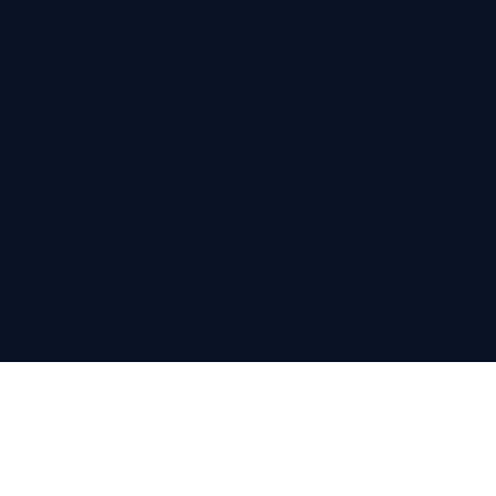
Suporte
Pagamentos