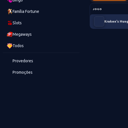
Bingo
JOGO
Família Fortune
Kraken's Hun
Slots
Megaways
Todos
Provedores
Promoções