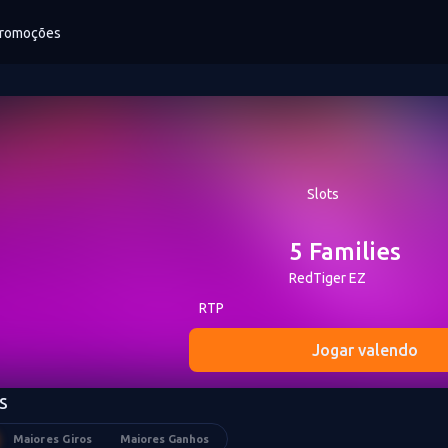
romoções
Slots
5 Families
RedTiger EZ
RTP
Jogar valendo
Maiores Giros