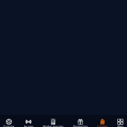
Esporte
Ao vivo
Minhas apostas
Promoções
Cassino
Mais