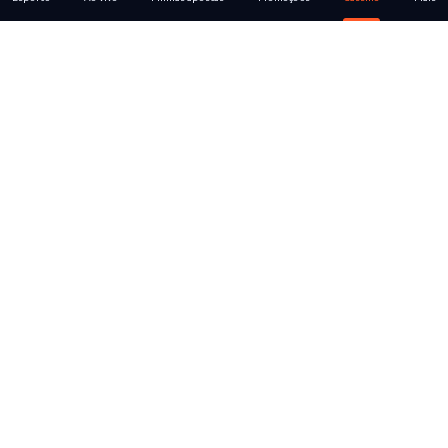
Licença
Informações
Jurídico
Suporte
Pagamentos
Sociais