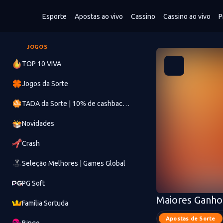
Esporte
Apostas ao vivo
Cassino
Cassino ao vivo
P
JOGOS
TOP 10 VIVA
Jogos da Sorte
TADA da Sorte | 10% de cashback diariamente!
Novidades
Crash
Seleção Melhores | Games Global
PG Soft
Família Sortuda
Apostas de Sorte