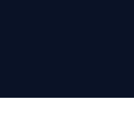
Licença
Informações