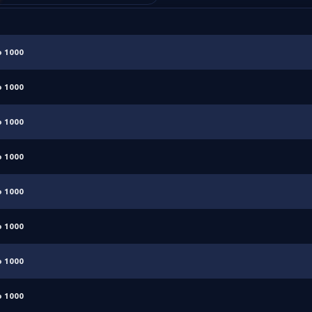
o 1000
o 1000
o 1000
o 1000
o 1000
o 1000
o 1000
o 1000