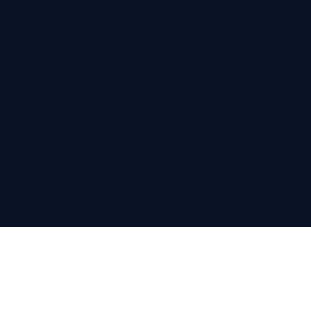
Jurídico