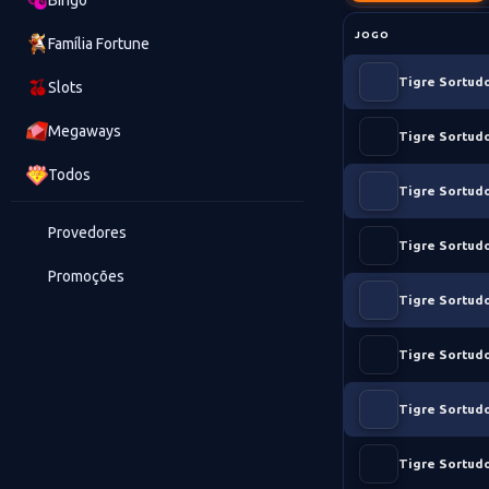
Bingo
JOGO
Família Fortune
Tigre Sortud
Slots
Megaways
Tigre Sortud
Todos
Tigre Sortud
Provedores
Tigre Sortud
Promoções
Tigre Sortud
Tigre Sortud
Tigre Sortud
Tigre Sortud