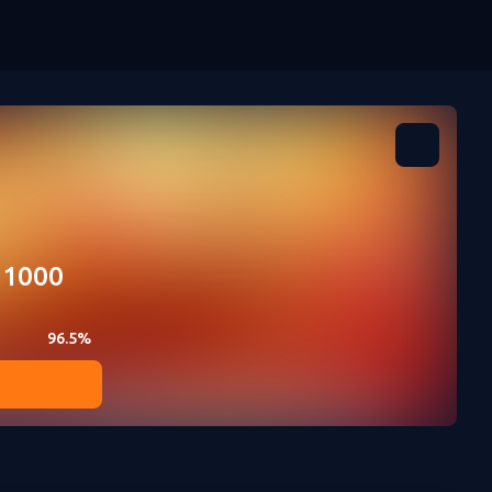
 1000
96.5%