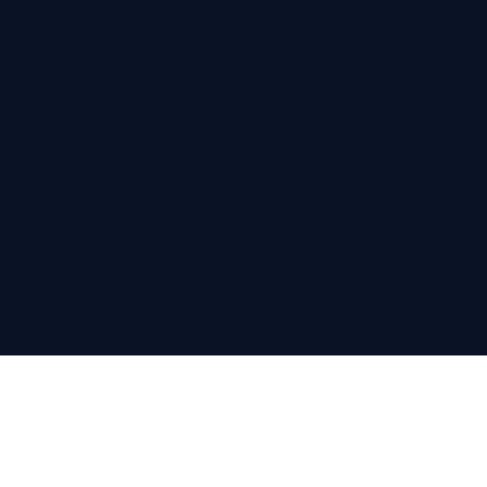
Jurídico