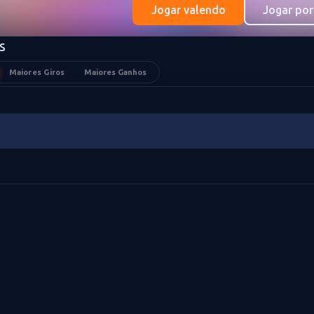
Jogar valendo
Jogar por
Maiores Giros