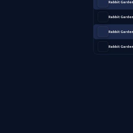
Rabbit Garde
Rabbit Garde
Rabbit Garde
Rabbit Garde