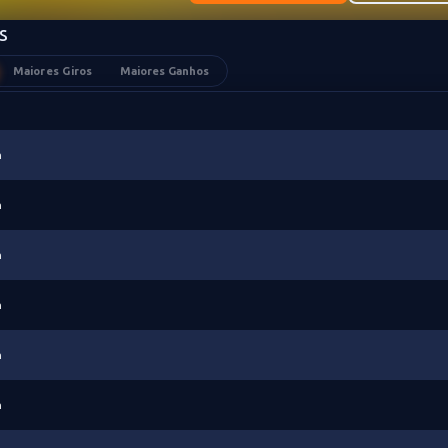
Maiores Giros
n
n
n
n
n
n