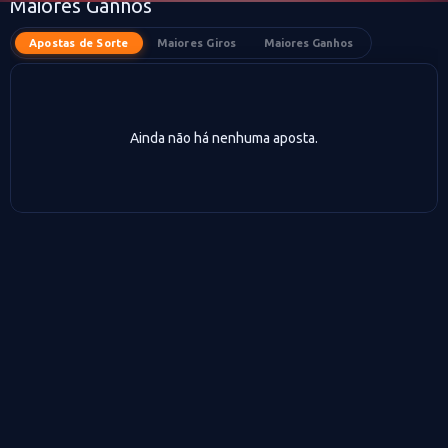
Apostas de Sorte
Maiores Giros
Ainda não há nenhuma aposta.