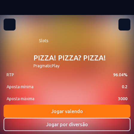
Slots
PIZZA! PIZZA? PIZZA!
PragmaticPlay
RTP
96.04%
Aposta mínima
0.2
Aposta máxima
3000
Jogar valendo
Jogar por diversão