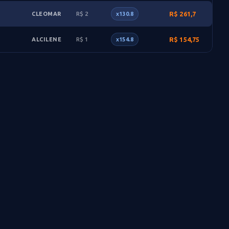
2
261,7
CLEOMAR
x130.8
1
154,75
ALCILENE
x154.8