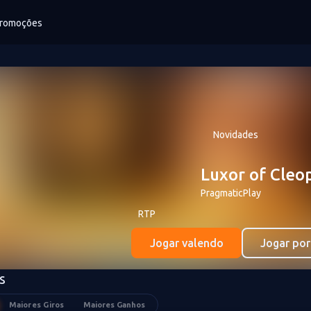
romoções
Novidades
Luxor of Cleo
PragmaticPlay
RTP
Jogar valendo
Jogar por
Maiores Giros