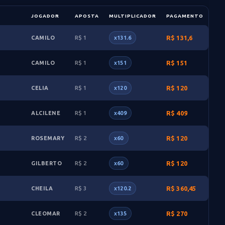
JOGADOR
APOSTA
MULTIPLICADOR
PAGAMENTO
1
131,6
CAMILO
x131.6
1
151
CAMILO
x151
1
120
CELIA
x120
1
409
ALCILENE
x409
2
120
ROSEMARY
x60
2
120
GILBERTO
x60
3
360,45
CHEILA
x120.2
2
270
CLEOMAR
x135