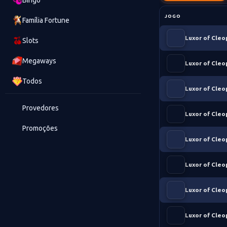
Bingo
JOGO
Família Fortune
Luxor of Cleo
Slots
Megaways
Luxor of Cleo
Todos
Luxor of Cleo
Provedores
Luxor of Cleo
Promoções
Luxor of Cleo
Luxor of Cleo
Luxor of Cleo
Luxor of Cleo