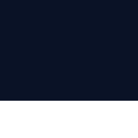
Suporte
Pagamentos