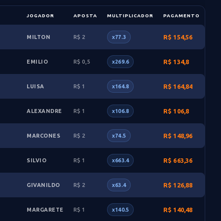
JOGADOR
APOSTA
MULTIPLICADOR
PAGAMENTO
2
154,56
MILTON
x77.3
0,5
134,8
EMILIO
x269.6
1
164,84
LUISA
x164.8
1
106,8
ALEXANDRE
x106.8
2
148,96
MARCONES
x74.5
1
663,36
SILVIO
x663.4
2
126,88
GIVANILDO
x63.4
1
140,48
MARGARETE
x140.5