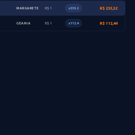
1
235,32
MARGARETE
x235.3
1
112,44
GEANIA
x112.4