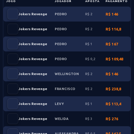
JOGO
JOGADOR
APOSTA
PAGAMENTO
Jokers Revenge
2
146
PEDRO
Jokers Revenge
2
116,8
PEDRO
Jokers Revenge
1
167
PEDRO
Jokers Revenge
0,2
109,48
PEDRO
Jokers Revenge
2
146
WELLINGTON
Jokers Revenge
2
238,8
FRANCISCO
Jokers Revenge
1
113,4
LEVY
Jokers Revenge
3
276
WELIDA
Jokers Revenge
0,5
162,5
ALESSANDRA