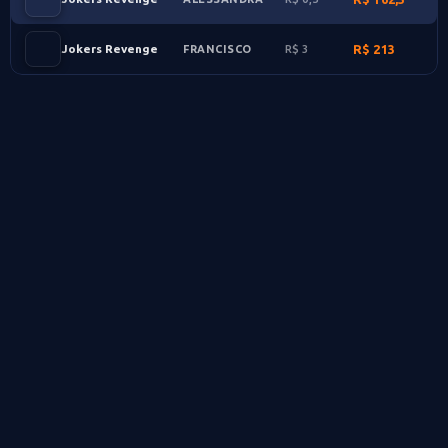
Jokers Revenge
3
213
FRANCISCO