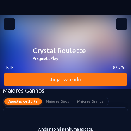
Crystal Roulette
PragmaticPlay
RTP
97.3%
Jogar valendo
Apostas de Sorte
Maiores Giros
Ainda não há nenhuma aposta.