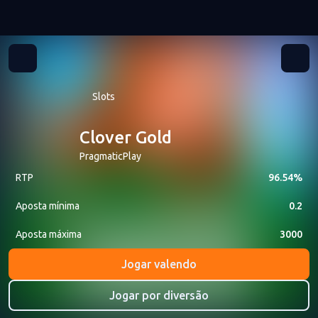
Slots
Clover Gold
PragmaticPlay
RTP
96.54%
Aposta mínima
0.2
Aposta máxima
3000
Jogar valendo
Jogar por diversão