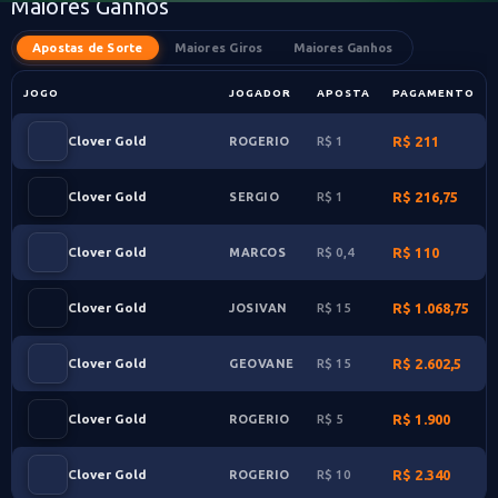
Apostas de Sorte
Maiores Giros
JOGO
JOGADOR
APOSTA
PAGAMENTO
Clover Gold
1
211
ROGERIO
Clover Gold
1
216,75
SERGIO
Clover Gold
0,4
110
MARCOS
Clover Gold
15
1.068,75
JOSIVAN
Clover Gold
15
2.602,5
GEOVANE
Clover Gold
5
1.900
ROGERIO
Clover Gold
10
2.340
ROGERIO