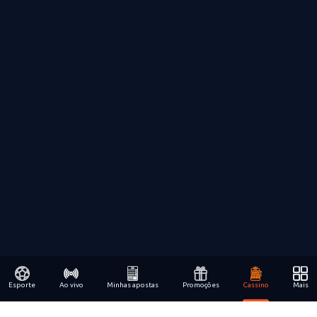
Esporte
Ao vivo
Minhas apostas
Promoções
Cassino
Mais